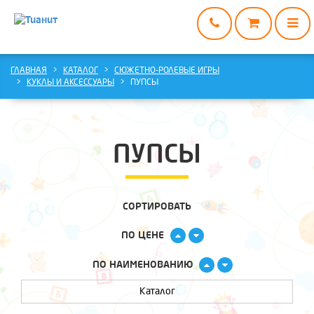
ГЛАВНАЯ
ГЛАВНАЯ
КАТАЛОГ
СЮЖЕТНО-РОЛЕВЫЕ ИГРЫ
КУКЛЫ И АКСЕССУАРЫ
ПУПСЫ
КАТАЛОГ
О
НАС
ПУПСЫ
ДОСТАВКА
И
ОПЛАТА
СОРТИРОВАТЬ
ВАРИАНТЫ
СОТРУДНИЧЕСТВА
ПО ЦЕНЕ
КОНТАКТЫ
ПО НАИМЕНОВАНИЮ
Каталог