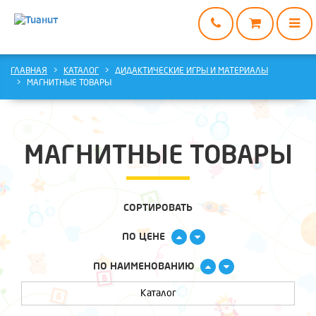
ГЛАВНАЯ
ГЛАВНАЯ
КАТАЛОГ
ДИДАКТИЧЕСКИЕ ИГРЫ И МАТЕРИАЛЫ
МАГНИТНЫЕ ТОВАРЫ
КАТАЛОГ
О
НАС
МАГНИТНЫЕ ТОВАРЫ
ДОСТАВКА
И
ОПЛАТА
СОРТИРОВАТЬ
ВАРИАНТЫ
СОТРУДНИЧЕСТВА
ПО ЦЕНЕ
КОНТАКТЫ
ПО НАИМЕНОВАНИЮ
Каталог