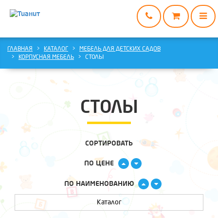
ГЛАВНАЯ
ГЛАВНАЯ
КАТАЛОГ
МЕБЕЛЬ ДЛЯ ДЕТСКИХ САДОВ
КОРПУСНАЯ МЕБЕЛЬ
СТОЛЫ
КАТАЛОГ
О
НАС
СТОЛЫ
ДОСТАВКА
И
ОПЛАТА
СОРТИРОВАТЬ
ВАРИАНТЫ
СОТРУДНИЧЕСТВА
ПО ЦЕНЕ
КОНТАКТЫ
ПО НАИМЕНОВАНИЮ
Каталог