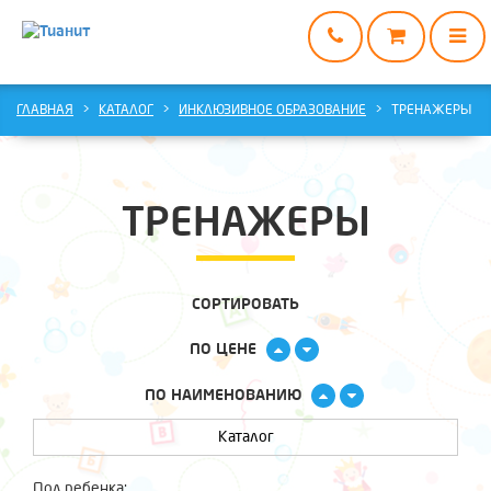
ГЛАВНАЯ
ГЛАВНАЯ
КАТАЛОГ
ИНКЛЮЗИВНОЕ ОБРАЗОВАНИЕ
ТРЕНАЖЕРЫ
КАТАЛОГ
О
НАС
ТРЕНАЖЕРЫ
ДОСТАВКА
И
ОПЛАТА
СОРТИРОВАТЬ
ВАРИАНТЫ
ПО ЦЕНЕ
СОТРУДНИЧЕСТВА
КОНТАКТЫ
ПО НАИМЕНОВАНИЮ
Каталог
Пол ребенка: