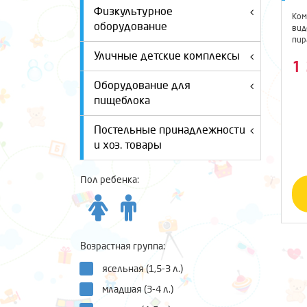
Физкультурное
Ком
оборудование
вид
пир
оди
Уличные детские комплексы
1
Оборудование для
пищеблока
Постельные принадлежности
и хоз. товары
Пол ребенка:
Возрастная группа:
ясельная (1,5-3 л.)
младшая (3-4 л.)