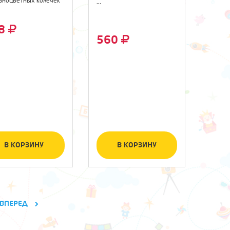
азноцветных колечек
...
18
560
В КОРЗИНУ
В КОРЗИНУ
ВПЕРЕД