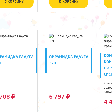
В КОРЗИНУ
В КОРЗИНУ
КОМ
РАМИДКА РАДУГА
ПИРАМИДКА РАДУГА
КОН
0
370
ПИР
СИС
...
Компл
видов
кажд
 708
6 797
разм
позво
4 