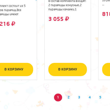
10 р
В состав комплекта входят:
...
2 пирамиды конусные,2
плект состоит из 5
пирамиды качалки,1
ов пирамид.Все
8
пирамида с ...
амиды имеют
3 055
наковый размер ...
 216
В КОРЗИНУ
В КОРЗИНУ
1
2
3
4
5