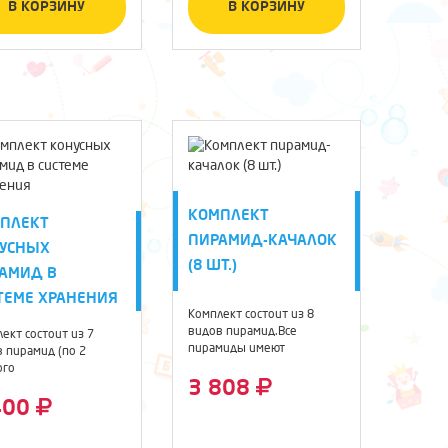
В КОРЗИНУ
В КОРЗИНУ
КОМПЛЕКТ
ПЛЕКТ
ПИРАМИД-КАЧАЛОК
УСНЫХ
(8 ШТ.)
АМИД В
ТЕМЕ ХРАНЕНИЯ
Комплект состоит из 8
видов пирамид.Все
ект состоит из 7
пирамиды имеют
 пирамид (по 2
одинаковый размер ...
ого
3 808
ера).Комплект
лит ...
400