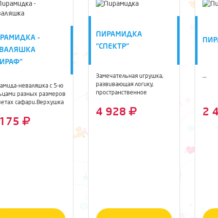
ПИРАМИДКА
РАМИДКА -
ПИР
"CПЕКТР"
ВАЛЯШКА
ИРАФ"
Замечательная игрушка,
...
развивающая логику,
амида-неваляшка с 5-ю
пространственное
ьцами разных размеров
мышление, цветовое ...
ветах сафари.Верхушка
4 928
2 
 175