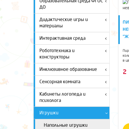
Образовательная среда ФГОС
ДО
Дидактические игры и
ПИ
материалы
НЕ
"Ж
Интерактивная среда
Робототехника и
Пир
кол
конструкторы
в ц
в ...
Инклюзивное образование
2
Сенсорная комната
Кабинеты логопеда и
психолога
Игрушки
Напольные игрушки