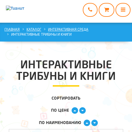
ГЛАВНАЯ
ГЛАВНАЯ
КАТАЛОГ
ИНТЕРАКТИВНАЯ СРЕДА
ИНТЕРАКТИВНЫЕ ТРИБУНЫ И КНИГИ
КАТАЛОГ
О
НАС
ИНТЕРАКТИВНЫЕ
ДОСТАВКА
И
ТРИБУНЫ И КНИГИ
ОПЛАТА
ВАРИАНТЫ
СОТРУДНИЧЕСТВА
СОРТИРОВАТЬ
КОНТАКТЫ
ПО ЦЕНЕ
ПО НАИМЕНОВАНИЮ