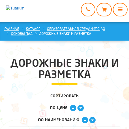
ГЛАВНАЯ
ГЛАВНАЯ
КАТАЛОГ
ОБРАЗОВАТЕЛЬНАЯ СРЕДА ФГОС ДО
ОСНОВЫ ПДД
ДОРОЖНЫЕ ЗНАКИ И РАЗМЕТКА
КАТАЛОГ
О
НАС
ДОРОЖНЫЕ ЗНАКИ И
ДОСТАВКА
И
РАЗМЕТКА
ОПЛАТА
ВАРИАНТЫ
СОТРУДНИЧЕСТВА
СОРТИРОВАТЬ
КОНТАКТЫ
ПО ЦЕНЕ
ПО НАИМЕНОВАНИЮ