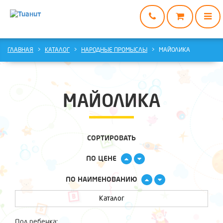
ГЛАВНАЯ
ГЛАВНАЯ
КАТАЛОГ
НАРОДНЫЕ ПРОМЫСЛЫ
МАЙОЛИКА
КАТАЛОГ
О
НАС
МАЙОЛИКА
ДОСТАВКА
И
ОПЛАТА
СОРТИРОВАТЬ
ВАРИАНТЫ
ПО ЦЕНЕ
СОТРУДНИЧЕСТВА
КОНТАКТЫ
ПО НАИМЕНОВАНИЮ
Каталог
Пол ребенка: