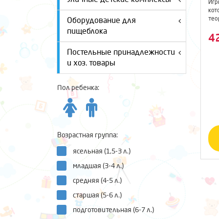
Игр
кот
тео
Оборудование для
изо
пищеблока
4
Постельные принадлежности
и хоз. товары
Пол ребенка:
Возрастная группа:
ясельная (1,5-3 л.)
младшая (3-4 л.)
средняя (4-5 л.)
старшая (5-6 л.)
подготовительная (6-7 л.)