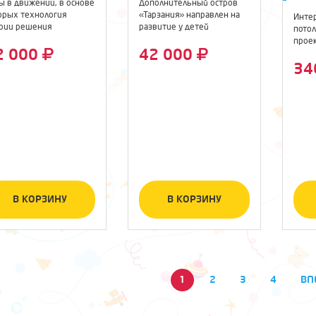
ы в движении, в основе
Дополнительный остров
орых технология
«Тарзания» направлен на
Инте
рии решения
развитие у детей
пото
бретательских ...
координации и ...
прое
2 000
42 000
интер
34
В КОРЗИНУ
В КОРЗИНУ
1
2
3
4
ВП