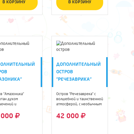
В КОРЗИНУ
В КОРЗИНУ
ПОЛНИТЕЛЬНЫЙ
ДОПОЛНИТЕЛЬНЫЙ
РОВ
ОСТРОВ
АЗОНИКА"
"РЕЧЕЗАВРИКА"
в "Амазоника"
Остров "Речезаврека" с
итан духом
волшебной и таинственной
лючений и
атмосферой, с необычным
оломок. 1 ...
...
 000
42 000