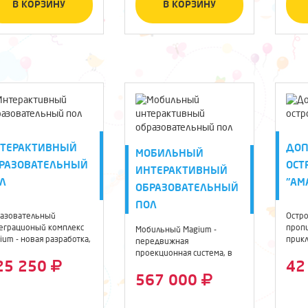
В КОРЗИНУ
В КОРЗИНУ
ТЕРАКТИВНЫЙ
ДО
МОБИЛЬНЫЙ
РАЗОВАТЕЛЬНЫЙ
ОСТ
ИНТЕРАКТИВНЫЙ
Л
"АМ
ОБРАЗОВАТЕЛЬНЫЙ
ПОЛ
азовательный
Остро
еграционый комплекс
проп
Мобильный Magium -
ium - новая разработка,
прик
передвижная
рая с ...
голов
проекционная система, в
25 250
42
которой объединён ...
567 000