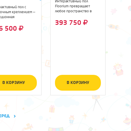
Интерактивный пол
Floorium превращает
рактивный пол с
любое пространство в
лочным креплением —
интерактивную ...
кционная
393 750
активная ...
6 500
В КОРЗИНУ
В КОРЗИНУ
ЕРЕД