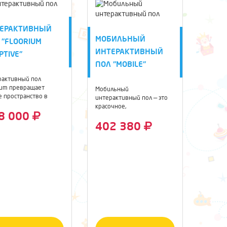
ЕРАКТИВНЫЙ
МОБИЛЬНЫЙ
 "FLOORIUM
ИНТЕРАКТИВНЫЙ
PTIVE"
ПОЛ "MOBILE"
рактивный пол
ium превращает
Мобильный
 пространство в
интерактивный пол — это
активную ...
красочное,
8 000
спроецированное
компьютером ...
402 380