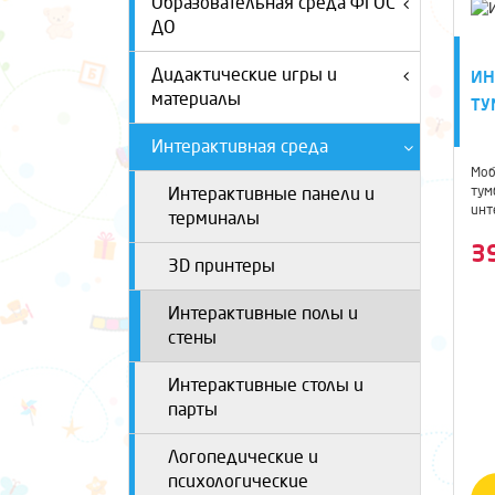
Образовательная среда ФГОС
ДО
Дидактические игры и
ИН
материалы
ТУ
Интерактивная среда
Моб
Интерактивные панели и
тум
инт
терминалы
про
3
3D принтеры
Интерактивные полы и
стены
Интерактивные столы и
парты
Логопедические и
психологические