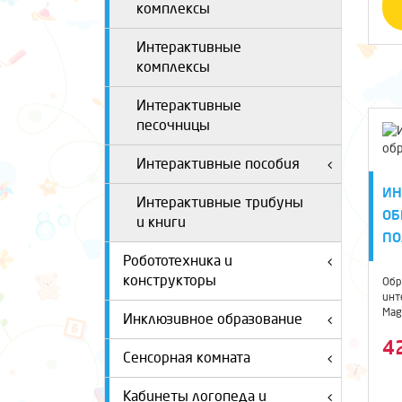
комплексы
Интерактивные
комплексы
Интерактивные
песочницы
Интерактивные пособия
ИН
Интерактивные трибуны
ОБ
и книги
ПО
Робототехника и
конструкторы
Обр
инт
Mag
Инклюзивное образование
кото
4
Сенсорная комната
Кабинеты логопеда и