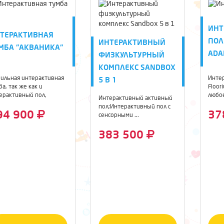
ИНТ
ТЕРАКТИВНАЯ
ПОЛ
ИНТЕРАКТИВНЫЙ
МБА "АКВАНИКА"
ADA
ФИЗКУЛЬТУРНЫЙ
КОМПЛЕКС SANDBOX
ильная интерактивная
Инте
5 В 1
ба, так же как и
Floor
ерактивный пол,
любое
Интерактивный активный
ецирует ...
интер
пол;Интерактивный пол с
94 900
37
сенсорными ...
383 500