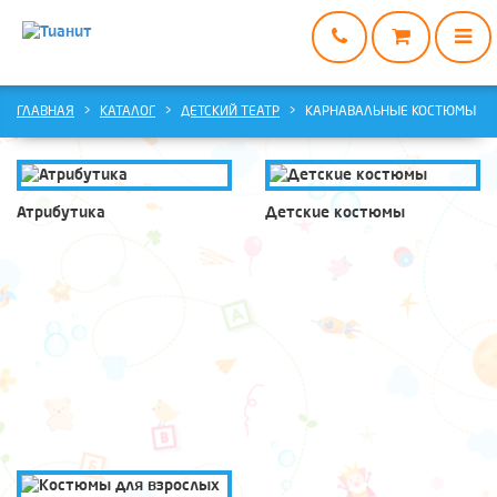
ГЛАВНАЯ
ГЛАВНАЯ
КАТАЛОГ
ДЕТСКИЙ ТЕАТР
КАРНАВАЛЬНЫЕ КОСТЮМЫ
КАТАЛОГ
О
НАС
Атрибутика
Детские костюмы
ДОСТАВКА
И
ОПЛАТА
ВАРИАНТЫ
СОТРУДНИЧЕСТВА
КОНТАКТЫ